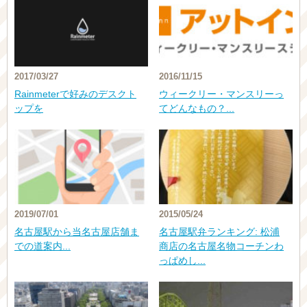
2017/03/27
2016/11/15
Rainmeterで好みのデスクト
ウィークリー・マンスリーっ
ップを
てどんなもの？...
2019/07/01
2015/05/24
名古屋駅から当名古屋店舗ま
名古屋駅弁ランキング: 松浦
での道案内...
商店の名古屋名物コーチンわ
っぱめし...