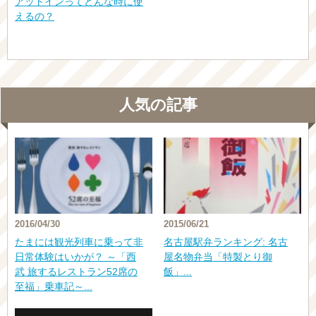
アットインってどんな時に使
えるの？
人気の記事
2016/04/30
2015/06/21
たまには観光列車に乗って非
名古屋駅弁ランキング: 名古
日常体験はいかが？ ～「西
屋名物弁当「特製とり御
武 旅するレストラン52席の
飯」...
至福」乗車記～...