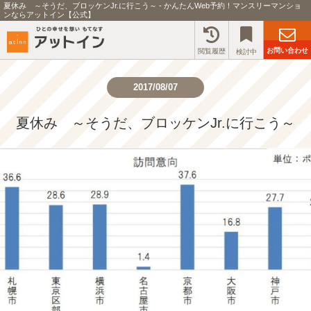
夏休み ～そうだ、ブロッケンJr.に行こう～ - かんたんWeb予約！マンスリーマンショ
ンならアットイン【公式】
お問い合わせ
閲覧履歴
検討中
2017/08/07
夏休み ～そうだ、ブロッケンJr.に行こう～