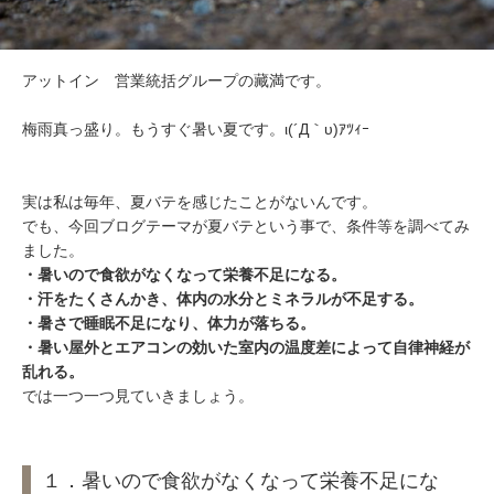
アットイン 営業統括グループの藏満です。
梅雨真っ盛り。もうすぐ暑い夏です。ι(´Д｀υ)ｱﾂｨｰ
実は私は毎年、夏バテを感じたことがないんです。
でも、今回ブログテーマが夏バテという事で、条件等を調べてみ
ました。
・暑いので食欲がなくなって栄養不足になる。
・汗をたくさんかき、体内の水分とミネラルが不足する。
・暑さで睡眠不足になり、体力が落ちる。
・暑い屋外とエアコンの効いた室内の温度差によって自律神経が
乱れる。
では一つ一つ見ていきましょう。
１．暑いので食欲がなくなって栄養不足にな