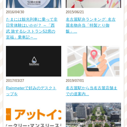
2016/04/30
2015/06/21
たまには観光列車に乗って非
名古屋駅弁ランキング: 名古
日常体験はいかが？ ～「西
屋名物弁当「特製とり御
武 旅するレストラン52席の
飯」...
至福」乗車記～...
2017/03/27
2019/07/01
Rainmeterで好みのデスクト
名古屋駅から当名古屋店舗ま
ップを
での道案内...